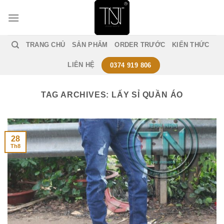
Skip
to
content
TRANG CHỦ
SẢN PHẨM
ORDER TRƯỚC
KIẾN THỨC
LIÊN HỆ
0374 919 806
TAG ARCHIVES:
LẤY SỈ QUẦN ÁO
28
Th8