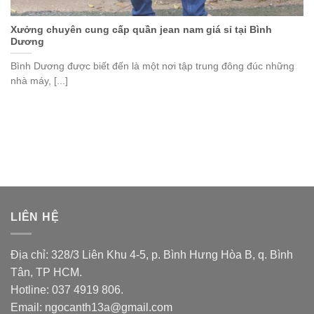
Xưởng chuyên cung cấp quần jean nam giá sỉ tại Bình
Dương
Bình Dương được biết đến là một nơi tập trung đông đúc những
nhà máy, [...]
LIÊN HỆ
Địa chỉ: 328/3 Liên Khu 4-5, p. Bình Hưng Hòa B, q. Bình
Tân, TP HCM.
Hotline: 037 4919 806.
Email: ngocanth13a@gmail.com