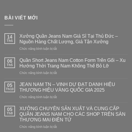
BÀI VIẾT MỚI
Xưởng Quần Jeans Nam Giá Sỉ Tại Thủ Đức –
14
Th5
Nguồn Hàng Chất Lượng, Giá Tận Xưởng
Chức năng bình luận bị tắt
ở
Xưởng
Quần
Quần Short Jeans Nam Cotton Form Trên Gối – Xu
06
Jeans
Th5
Hướng Thời Trang Nam Không Thể Bỏ Lỡ
Nam
Chức năng bình luận bị tắt
ở
Giá
Quần
Sỉ
Short
JEAN NAM TN – VINH DỰ ĐẠT DANH HIỆU
Tại
05
Jeans
Thủ
Th10
THƯƠNG HIỆU VÀNG QUỐC GIA 2025
Nam
Đức
Chức năng bình luận bị tắt
ở
Cotton
–
JEAN
Form
Nguồn
NAM
XƯỞNG CHUYÊN SẢN XUẤT VÀ CUNG CẤP
Trên
05
Hàng
TN
Gối
Th8
QUẦN JEANS NAM CHO CÁC SHOP TRÊN SÀN
Chất
–
–
Lượng,
THƯƠNG MẠI ĐIỆN TỬ
VINH
Xu
Giá
Chức năng bình luận bị tắt
ở
DỰ
Hướng
Tận
XƯỞNG
ĐẠT