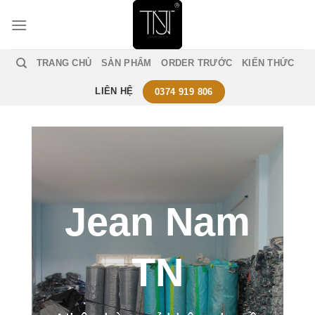
Skip
to
content
TRANG CHỦ
SẢN PHẨM
ORDER TRƯỚC
KIẾN THỨC
LIÊN HỆ
0374 919 806
Jean Nam
TN