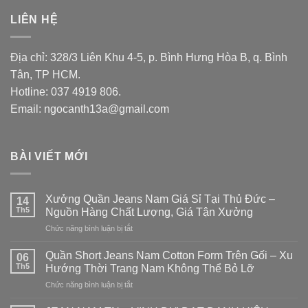
LIÊN HỆ
Địa chỉ: 328/3 Liên Khu 4-5, p. Bình Hưng Hòa B, q. Bình
Tân, TP HCM.
Hotline: 037 4919 806.
Email: ngocanth13a@gmail.com
BÀI VIẾT MỚI
Xưởng Quần Jeans Nam Giá Sỉ Tại Thủ Đức –
14
Th5
Nguồn Hàng Chất Lượng, Giá Tận Xưởng
Chức năng bình luận bị tắt
ở
Xưởng
Quần
Quần Short Jeans Nam Cotton Form Trên Gối – Xu
06
Jeans
Th5
Hướng Thời Trang Nam Không Thể Bỏ Lỡ
Nam
Chức năng bình luận bị tắt
ở
Giá
Quần
Sỉ
Short