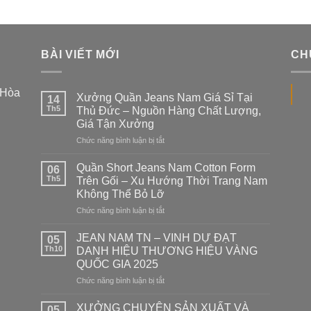
BÀI VIẾT MỚI
CH
 Hòa
Xưởng Quần Jeans Nam Giá Sỉ Tại
14
Th5
Thủ Đức – Nguồn Hàng Chất Lượng,
Giá Tận Xưởng
Chức năng bình luận bị tắt
ở
Xưởng
Quần
Quần Short Jeans Nam Cotton Form
06
Jeans
Th5
Trên Gối – Xu Hướng Thời Trang Nam
Nam
Không Thể Bỏ Lỡ
Giá
Chức năng bình luận bị tắt
ở
Sỉ
Quần
Tại
Short
Thủ
JEAN NAM TN – VINH DỰ ĐẠT
05
Jeans
Đức
Th10
DANH HIỆU THƯƠNG HIỆU VÀNG
Nam
–
QUỐC GIA 2025
Cotton
Nguồn
Chức năng bình luận bị tắt
ở
Form
Hàng
JEAN
Trên
Chất
NAM
Gối
Lượng,
XƯỞNG CHUYÊN SẢN XUẤT VÀ
05