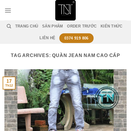
Skip
to
content
TRANG CHỦ
SẢN PHẨM
ORDER TRƯỚC
KIẾN THỨC
LIÊN HỆ
0374 919 806
TAG ARCHIVES:
QUẦN JEAN NAM CAO CẤP
17
Th12