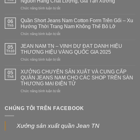
Nguồn Hàng Chất Lượng, Giá Tận Xưởng
Chức năng bình luận bị tắt
ở
Xưởng
Quần
Quần Short Jeans Nam Cotton Form Trên Gối – Xu
06
Jeans
Th5
Hướng Thời Trang Nam Không Thể Bỏ Lỡ
Nam
Chức năng bình luận bị tắt
ở
Giá
Quần
Sỉ
Short
JEAN NAM TN – VINH DỰ ĐẠT DANH HIỆU
Tại
05
Jeans
Thủ
Th10
THƯƠNG HIỆU VÀNG QUỐC GIA 2025
Nam
Đức
Chức năng bình luận bị tắt
ở
Cotton
–
JEAN
Form
Nguồn
NAM
XƯỞNG CHUYÊN SẢN XUẤT VÀ CUNG CẤP
Trên
05
Hàng
TN
Gối
Th8
QUẦN JEANS NAM CHO CÁC SHOP TRÊN SÀN
Chất
–
–
Lượng,
THƯƠNG MẠI ĐIỆN TỬ
VINH
Xu
Giá
Chức năng bình luận bị tắt
ở
DỰ
Hướng
Tận
XƯỞNG
ĐẠT
Thời
Xưởng
CHUYÊN
DANH
Trang
SẢN
HIỆU
CHÚNG TÔI TRÊN FACEBOOK
Nam
XUẤT
THƯƠNG
Không
VÀ
HIỆU
Thể
CUNG
VÀNG
Bỏ
Xưởng sản xuất quần Jean TN
CẤP
QUỐC
Lỡ
QUẦN
GIA
JEANS
2025