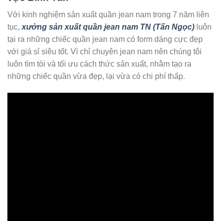
Với kinh nghiệm sản xuất quần jean nam trong 7 năm liên
tục,
xưởng sản xuất quần jean nam TN (Tấn Ngọc)
luôn
tại ra những chiếc quần jean nam có form dáng cực đẹp
với giá sỉ siêu tốt. Vì chỉ chuyên jean nam nên chúng tôi
luôn tìm tòi và tối ưu cách thức sản xuất, nhằm tạo ra
những chiếc quần vừa đẹp, lại vừa có chi phí thấp.