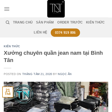
Skip
to
content
TRANG CHỦ
SẢN PHẨM
ORDER TRƯỚC
KIẾN THỨC
LIÊN HỆ
0374 919 806
KIẾN THỨC
Xưởng chuyên quần jean nam tại Bình
Tân
POSTED ON
THÁNG TÁM 21, 2020
BY
NGỌC ẤN
21
Th8