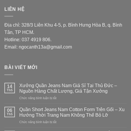
LIÊN HỆ
Địa chỉ: 328/3 Liên Khu 4-5, p. Bình Hưng Hòa B, q. Bình
Tân, TP HCM.
Hotline: 037 4919 806.
Email: ngocanth13a@gmail.com
BÀI VIẾT MỚI
Xưởng Quần Jeans Nam Giá Sỉ Tại Thủ Đức –
14
Th5
Nguồn Hàng Chất Lượng, Giá Tận Xưởng
Chức năng bình luận bị tắt
ở
Xưởng
Quần
Quần Short Jeans Nam Cotton Form Trên Gối – Xu
06
Jeans
Th5
Hướng Thời Trang Nam Không Thể Bỏ Lỡ
Nam
Chức năng bình luận bị tắt
ở
Giá
Quần
Sỉ