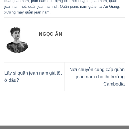
quần jean nam
,
jean nam số lượng lớn
,
nơi nhập sỉ jean nam
,
quần
jean nam hot
,
quần jean nam sll
,
Quần jeans nam giá sỉ tại An Giang
,
xưởng may quần jean nam
.
NGỌC ẤN
Nơi chuyên cung cấp quần
Lấy sỉ quần jean nam giá tốt
jean nam cho thị trường
ở đâu?
Cambodia