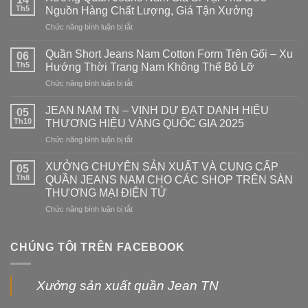
Th5
Nguồn Hàng Chất Lượng, Giá Tận Xưởng
Chức năng bình luận bị tắt
ở
Xưởng
Quần
Quần Short Jeans Nam Cotton Form Trên Gối – Xu
06
Jeans
Th5
Hướng Thời Trang Nam Không Thể Bỏ Lỡ
Nam
Chức năng bình luận bị tắt
ở
Giá
Quần
Sỉ
Short
JEAN NAM TN – VINH DỰ ĐẠT DANH HIỆU
Tại
05
Jeans
Thủ
Th10
THƯƠNG HIỆU VÀNG QUỐC GIA 2025
Nam
Đức
Chức năng bình luận bị tắt
ở
Cotton
–
JEAN
Form
Nguồn
NAM
XƯỞNG CHUYÊN SẢN XUẤT VÀ CUNG CẤP
Trên
05
Hàng
TN
Gối
Th8
QUẦN JEANS NAM CHO CÁC SHOP TRÊN SÀN
Chất
–
–
Lượng,
THƯƠNG MẠI ĐIỆN TỬ
VINH
Xu
Giá
Chức năng bình luận bị tắt
ở
DỰ
Hướng
Tận
XƯỞNG
ĐẠT
Thời
Xưởng
CHUYÊN
DANH
Trang
SẢN
HIỆU
CHÚNG TÔI TRÊN FACEBOOK
Nam
XUẤT
THƯƠNG
Không
VÀ
HIỆU
Thể
CUNG
VÀNG
Bỏ
Xưởng sản xuất quần Jean TN
CẤP
QUỐC
Lỡ
QUẦN
GIA