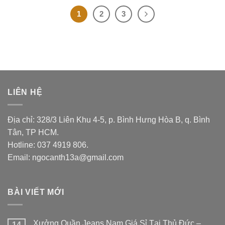
1
2
3
LIÊN HỆ
Địa chỉ: 328/3 Liên Khu 4-5, p. Bình Hưng Hòa B, q. Bình
Tân, TP HCM.
Hotline: 037 4919 806.
Email: ngocanth13a@gmail.com
BÀI VIẾT MỚI
Xưởng Quần Jeans Nam Giá Sỉ Tại Thủ Đức –
14