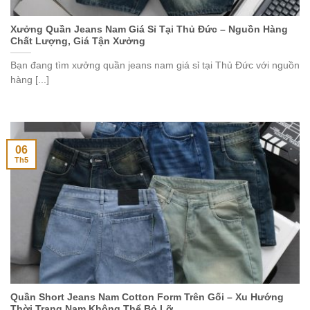
Xưởng Quần Jeans Nam Giá Sỉ Tại Thủ Đức – Nguồn Hàng
Chất Lượng, Giá Tận Xưởng
Bạn đang tìm xưởng quần jeans nam giá sỉ tại Thủ Đức với nguồn
hàng [...]
06
Th5
Quần Short Jeans Nam Cotton Form Trên Gối – Xu Hướng
Thời Trang Nam Không Thể Bỏ Lỡ