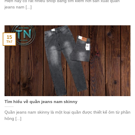
Hiện nay có rất nhiều shop đang tìm kiếm nơi sản xuất quần
jeans nam [...]
15
Th7
Tìm hiểu về quần jeans nam skinny
Quần jeans nam skinny là một loại quần được thiết kế ôm từ phần
hông [...]