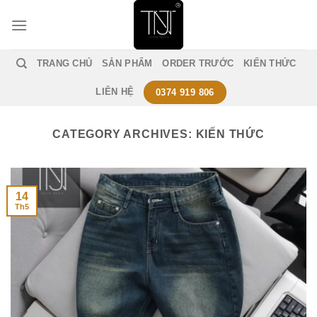
Skip
to
content
TRANG CHỦ
SẢN PHẨM
ORDER TRƯỚC
KIẾN THỨC
LIÊN HỆ
0374 919 806
CATEGORY ARCHIVES:
KIẾN THỨC
14
Th5