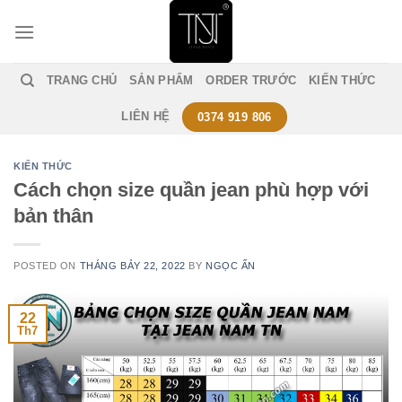
Skip
to
content
TRANG CHỦ
SẢN PHẨM
ORDER TRƯỚC
KIẾN THỨC
LIÊN HỆ
0374 919 806
KIẾN THỨC
Cách chọn size quần jean phù hợp với
bản thân
POSTED ON
THÁNG BẢY 22, 2022
BY
NGỌC ẤN
22
Th7