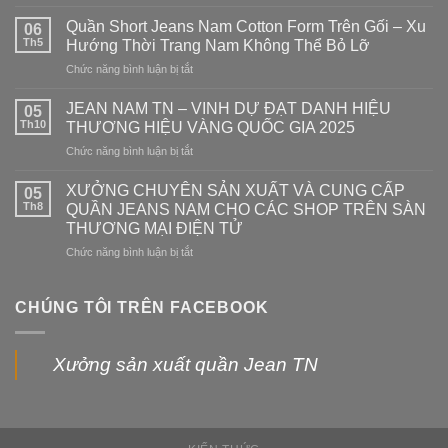
Xưởng
Quần
Quần Short Jeans Nam Cotton Form Trên Gối – Xu
06
Jeans
Th5
Hướng Thời Trang Nam Không Thể Bỏ Lỡ
Nam
Chức năng bình luận bị tắt
ở
Giá
Quần
Sỉ
Short
JEAN NAM TN – VINH DỰ ĐẠT DANH HIỆU
Tại
05
Jeans
Thủ
Th10
THƯƠNG HIỆU VÀNG QUỐC GIA 2025
Nam
Đức
Chức năng bình luận bị tắt
ở
Cotton
–
JEAN
Form
Nguồn
NAM
XƯỞNG CHUYÊN SẢN XUẤT VÀ CUNG CẤP
Trên
05
Hàng
TN
Gối
Th8
QUẦN JEANS NAM CHO CÁC SHOP TRÊN SÀN
Chất
–
–
Lượng,
THƯƠNG MẠI ĐIỆN TỬ
VINH
Xu
Giá
Chức năng bình luận bị tắt
ở
DỰ
Hướng
Tận
XƯỞNG
ĐẠT
Thời
Xưởng
CHUYÊN
DANH
Trang
SẢN
HIỆU
CHÚNG TÔI TRÊN FACEBOOK
Nam
XUẤT
THƯƠNG
Không
VÀ
HIỆU
Thể
CUNG
VÀNG
Bỏ
Xưởng sản xuất quần Jean TN
CẤP
QUỐC
Lỡ
QUẦN
GIA
JEANS
2025
NAM
CHO