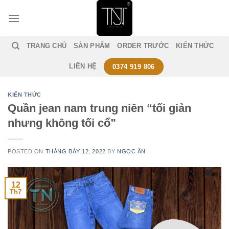
Skip
to
content
TRANG CHỦ
SẢN PHẨM
ORDER TRƯỚC
KIẾN THỨC
LIÊN HỆ
0374 919 806
KIẾN THỨC
Quần jean nam trung niên “tối giản
nhưng không tối cổ”
POSTED ON
THÁNG BẢY 12, 2022
BY
NGỌC ẤN
12
Th7