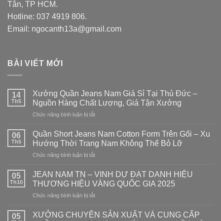
Tân, TP HCM.
Hotline: 037 4919 806.
Email: ngocanth13a@gmail.com
BÀI VIẾT MỚI
Xưởng Quần Jeans Nam Giá Sỉ Tại Thủ Đức –
14
Th5
Nguồn Hàng Chất Lượng, Giá Tận Xưởng
Chức năng bình luận bị tắt
ở
Xưởng
Quần
Quần Short Jeans Nam Cotton Form Trên Gối – Xu
06
Jeans
Th5
Hướng Thời Trang Nam Không Thể Bỏ Lỡ
Nam
Chức năng bình luận bị tắt
ở
Giá
Quần
Sỉ
Short
JEAN NAM TN – VINH DỰ ĐẠT DANH HIỆU
Tại
05
Jeans
Thủ
Th10
THƯƠNG HIỆU VÀNG QUỐC GIA 2025
Nam
Đức
Chức năng bình luận bị tắt
ở
Cotton
–
JEAN
Form
Nguồn
NAM
XƯỞNG CHUYÊN SẢN XUẤT VÀ CUNG CẤP
Trên
05
Hàng
TN