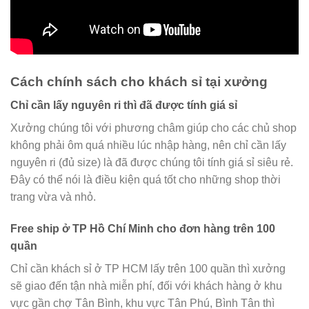
Cách chính sách cho khách sỉ tại xưởng
Chỉ cần lấy nguyên ri thì đã được tính giá sỉ
Xưởng chúng tôi với phương châm giúp cho các chủ shop
không phải ôm quá nhiều lúc nhập hàng, nên chỉ cần lấy
nguyên ri (đủ size) là đã được chúng tôi tính giá sỉ siêu rẻ.
Đây có thể nói là điều kiện quá tốt cho những shop thời
trang vừa và nhỏ.
Free ship ở TP Hồ Chí Minh cho đơn hàng trên 100
quần
Chỉ cần khách sỉ ở TP HCM lấy trên 100 quần thì xưởng
sẽ giao đến tận nhà miễn phí, đối với khách hàng ở khu
vực gần chợ Tân Bình, khu vực Tân Phú, Bình Tân thì