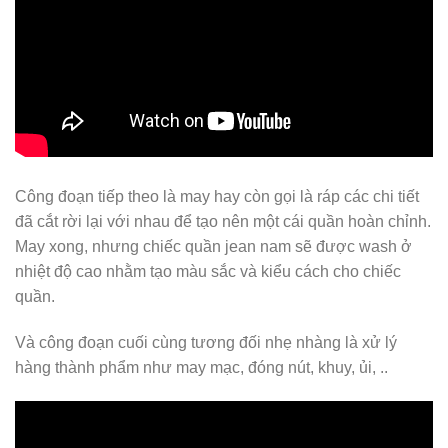
Công đoạn tiếp theo là may hay còn gọi là ráp các chi tiết
đã cắt rời lại với nhau để tạo nên một cái quần hoàn chỉnh.
May xong, nhưng chiếc quần jean nam sẽ được wash ở
nhiệt độ cao nhằm tạo màu sắc và kiểu cách cho chiếc
quần.
Và công đoạn cuối cùng tương đối nhẹ nhàng là xử lý
hàng thành phẩm như may mạc, đóng nút, khuy, ủi, ..