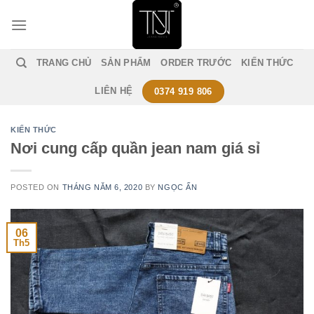
Skip
to
content
TRANG CHỦ
SẢN PHẨM
ORDER TRƯỚC
KIẾN THỨC
LIÊN HỆ
0374 919 806
KIẾN THỨC
Nơi cung cấp quần jean nam giá sỉ
POSTED ON
THÁNG NĂM 6, 2020
BY
NGỌC ẤN
06
Th5