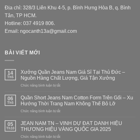
Địa chỉ: 328/3 Liên Khu 4-5, p. Bình Hưng Hòa B, q. Bình
Tân, TP HCM.
Hotline: 037 4919 806.
Email: ngocanth13a@gmail.com
BÀI VIẾT MỚI
Xưởng Quần Jeans Nam Giá Sỉ Tại Thủ Đức –
14
Th5
Nguồn Hàng Chất Lượng, Giá Tận Xưởng
Chức năng bình luận bị tắt
ở
Xưởng
Quần
Quần Short Jeans Nam Cotton Form Trên Gối – Xu
06
Jeans
Th5
Hướng Thời Trang Nam Không Thể Bỏ Lỡ
Nam
Chức năng bình luận bị tắt
ở
Giá
Quần
Sỉ
Short
JEAN NAM TN – VINH DỰ ĐẠT DANH HIỆU
Tại
05
Jeans
Thủ
Th10
THƯƠNG HIỆU VÀNG QUỐC GIA 2025
Nam
Đức
Chức năng bình luận bị tắt
ở
Cotton
–